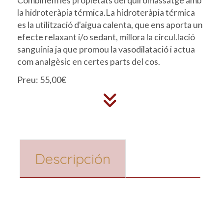
Combinem les propietats del quiromassatge amb
la hidroteràpia térmica.La hidroteràpia térmica
es la utilització d'aigua calenta, que ens aporta un
efecte relaxant i/o sedant, millora la circul.lació
sanguínia ja que promou la vasodilatació i actua
com analgèsic en certes parts del cos.
Preu: 55,00€
Descripción