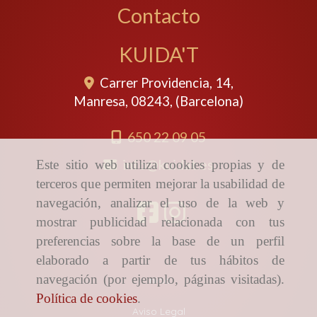
Contacto
KUIDA'T
Carrer Providencia, 14,
Manresa
,
08243
,
(Barcelona)
650 22 09 05
info
kuidat.es
Este sitio web utiliza cookies propias y de
terceros que permiten mejorar la usabilidad de
navegación, analizar el uso de la web y
mostrar publicidad relacionada con tus
preferencias sobre la base de un perfil
elaborado a partir de tus hábitos de
navegación (por ejemplo, páginas visitadas).
Inicio
Política de cookies
.
Aviso Legal