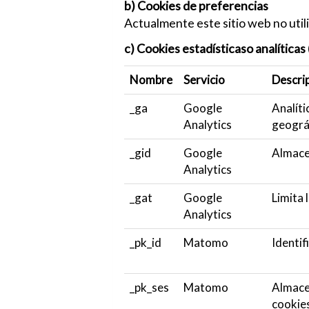
b) Cookies de preferencias
Actualmente este sitio web no util
c) Cookies estadísticaso analítica
Nombre
Servicio
Descri
_ga
Google
Analíti
Analytics
geográ
_gid
Google
Almacen
Analytics
_gat
Google
Limita 
Analytics
_pk_id
Matomo
Identif
_pk_ses
Matomo
Almacen
cookies