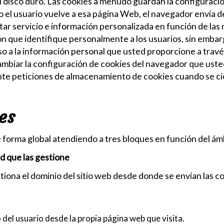
 disco duro. Las cookies a menudo guardan la configuración
do el usuario vuelve a esa página Web, el navegador envía d
tar servicio e información personalizada en función de la
n que identifique personalmente a los usuarios, sin embargo
eso a la información personal que usted proporcione a travé
ambiar la configuración de cookies del navegador que usted 
e peticiones de almacenamiento de cookies cuando se cie
es
e forma global atendiendo a tres bloques en función del ám
ad que las gestione
iona el dominio del sitio web desde donde se envían las co
o del usuario desde la propia página web que visita.