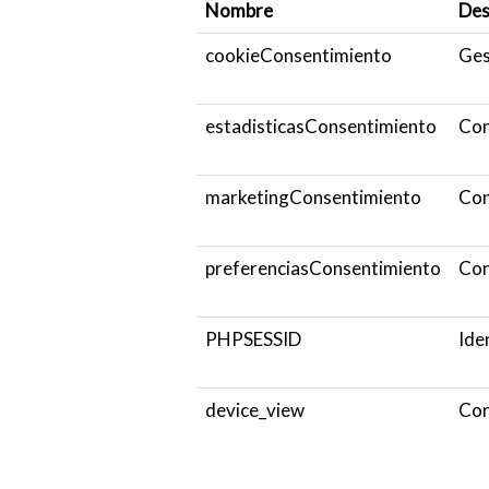
Nombre
Des
cookieConsentimiento
Ges
estadisticasConsentimiento
Con
marketingConsentimiento
Con
preferenciasConsentimiento
Con
PHPSESSID
Ide
device_view
Con