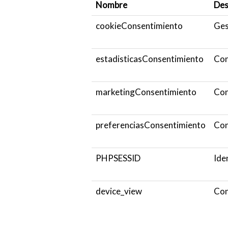
Nombre
Des
cookieConsentimiento
Ges
estadisticasConsentimiento
Con
marketingConsentimiento
Con
preferenciasConsentimiento
Con
PHPSESSID
Ide
device_view
Con