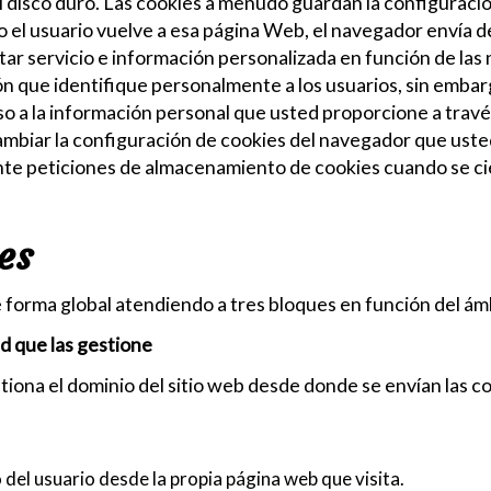
 disco duro. Las cookies a menudo guardan la configuración
do el usuario vuelve a esa página Web, el navegador envía d
tar servicio e información personalizada en función de la
n que identifique personalmente a los usuarios, sin embargo
eso a la información personal que usted proporcione a travé
ambiar la configuración de cookies del navegador que usted 
e peticiones de almacenamiento de cookies cuando se cie
es
e forma global atendiendo a tres bloques en función del ám
ad que las gestione
iona el dominio del sitio web desde donde se envían las co
o del usuario desde la propia página web que visita.