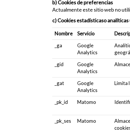
b) Cookies de preferencias
Actualmente este sitio web no util
c) Cookies estadísticaso analítica
Nombre
Servicio
Descri
_ga
Google
Analíti
Analytics
geográ
_gid
Google
Almacen
Analytics
_gat
Google
Limita 
Analytics
_pk_id
Matomo
Identif
_pk_ses
Matomo
Almacen
cookies