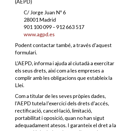
(AEPD)
C/ Jorge Juan Nº 6
28001 Madrid
901 100 099 – 912 663 517
www.agpd.es
Podent contactar també, a través d’aquest
formulari.
L’AEPD, informa i ajuda al ciutadà a exercitar
els seus drets, així com a les empreses a
complir amb les obligacions que estableix la
Llei.
Com a titular de les seves pròpies dades,
l’AEPD tutela l’exercici dels drets d’accés,
rectificació, cancel·lació, limitació,
portabilitat i oposició, quan no han sigut
adequadament atesos. I garanteix el dret a la