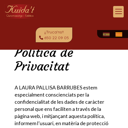
¡¡Truca'ns!!
650 22 09 05
Política de
Privacitat
A
LAURA PALLISA BARRUBES
estem
especialment conscienciats per la
confidencialitat de les dades de caràcter
personal que ens faciliten a través de la
pàgina web, i mitjançant aquesta política,
informem l’usuari, en matèria de protecció