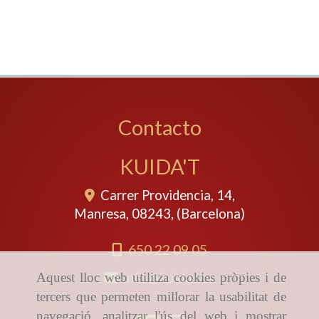
Contacto
KUIDA'T
Carrer Providencia, 14,
Manresa
,
08243
,
(Barcelona)
650 22 09 05
info
kuidat.es
Aquest lloc web utilitza cookies pròpies i de
tercers que permeten millorar la usabilitat de
navegació, analitzar l'ús del web i mostrar