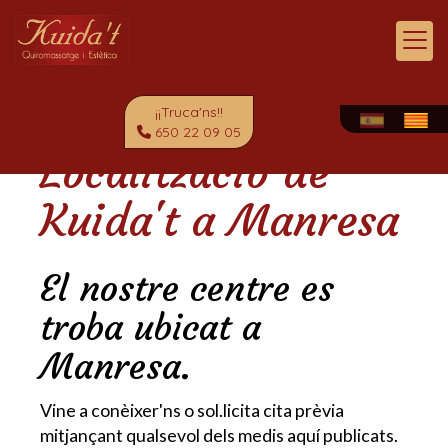
¡¡Truca'ns!!
650 22 09 05
Localització de
Kuida't a Manresa
El nostre centre es
troba ubicat a
Manresa.
Vine a conèixer'ns o sol.licita cita prèvia
mitjançant qualsevol dels medis aquí publicats.