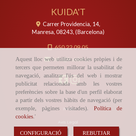
KUIDA'T
Carrer Providencia, 14,
Manresa
,
08243
,
(Barcelona)
650 22 09 05
info
kuidat.es
Aquest lloc web utilitza cookies pròpies i de
tercers que permeten millorar la usabilitat de
navegació, analitzar l'ús del web i mostrar
publicitat relacionada amb les vostres
preferències sobre la base d'un perfil elaborat
a partir dels vostres hàbits de navegació (per
exemple, pàgines visitades).
Política de
Inicio
cookies
.'
Avís Legal
CONFIGURACIÓ
REBUTJAR
Política de cookies