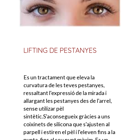
LIFTING DE PESTANYES
Es un tractament que eleva la
curvatura de les teves pestanyes,
ressaltant l'expressió de la mirada i
allargant les pestanyes des de l'arrel,
sense utilizar pèl
sintètic.S'aconsegueix gràcies a uns
coixinets de silicona que s'ajusten al
parpell i estiren el pèl i l'eleven fins a la
punta, fins al seu punt màxim. Es un