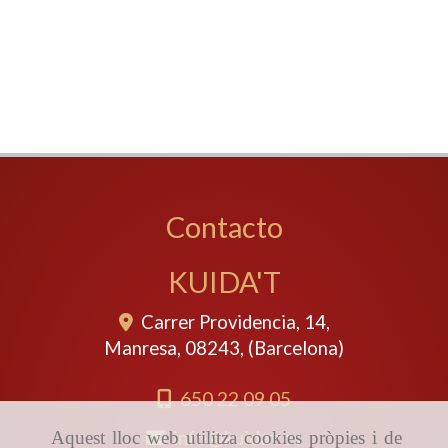
Contacto
KUIDA'T
Carrer Providencia, 14,
Manresa
,
08243
,
(Barcelona)
650 22 09 05
info
kuidat.es
Aquest lloc web utilitza cookies pròpies i de