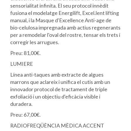
sensorialitat infinita. El seu protocol innèdit
fusiona el modelatge Energilift, Excel.lent lifting
manual, i la Masque d'Excellence Anti-age de
bio-celulosa impregnada amb actius regenerants
per a remodelar l'oval del rostre, tensar els trets i
corregir les arrugues.
Preu: 81,00€.
LUMIERE
Línea anti-taques amb extracte de algues
marrons que aclareix i unifica el cutis amb un
innovador protocol de tractament de triple
exfoliació i un objectiu d'eficàcia visible i
duradera.
Preu: 67,00€.
RADIOFREQÜÈNCIA MÈDICA ACCENT