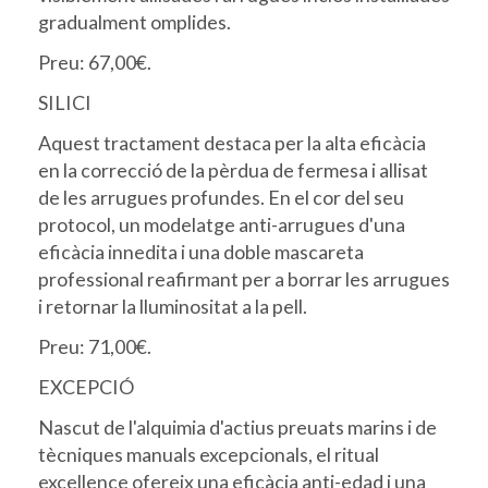
gradualment omplides.
Preu: 67,00€.
SILICI
Aquest tractament destaca per la alta eficàcia
en la correcció de la pèrdua de fermesa i allisat
de les arrugues profundes. En el cor del seu
protocol, un modelatge anti-arrugues d'una
eficàcia innedita i una doble mascareta
professional reafirmant per a borrar les arrugues
i retornar la lluminositat a la pell.
Preu: 71,00€.
EXCEPCIÓ
Nascut de l'alquimia d'actius preuats marins i de
tècniques manuals excepcionals, el ritual
excellence ofereix una eficàcia anti-edad i una