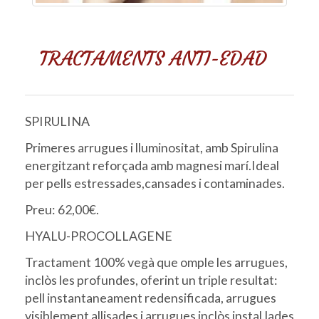
TRACTAMENTS ANTI-EDAD
SPIRULINA
Primeres arrugues i lluminositat, amb Spirulina
energitzant reforçada amb magnesi marí.Ideal
per pells estressades,cansades i contaminades.
Preu: 62,00€.
HYALU-PROCOLLAGENE
Tractament 100% vegà que omple les arrugues,
inclòs les profundes, oferint un triple resultat:
pell instantaneament redensificada, arrugues
visiblement allisades i arrugues inclòs instal.lades