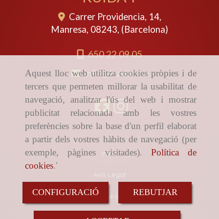
Carrer Providencia, 14,
Manresa
,
08243
,
(Barcelona)
650 22 09 05
info
kuidat.es
Aquest lloc web utilitza cookies pròpies i de
tercers que permeten millorar la usabilitat de
navegació, analitzar l'ús del web i mostrar
publicitat relacionada amb les vostres
preferències sobre la base d'un perfil elaborat
a partir dels vostres hàbits de navegació (per
exemple, pàgines visitades).
Política de
Inicio
cookies
.'
Avís Legal
CONFIGURACIÓ
REBUTJAR
Política de cookies
Política de Privacitat