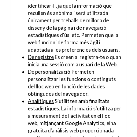
identificar-li, ja que la informació que
recullen és anònima i serà utilitzada
únicament per treballs de millora de
disseny de la pàgina i de navegació,
estadístiques d'ús, etc. Permeten que la
web funcioni de forma més àgil i
adaptada a les preferències dels usuaris.
De registre
Es creen al registra-te o quan
inicia una sessió com a usuari de la Web.
De personalització
Permeten
personalitzar les funcions o continguts
del lloc web en funció de les dades
obtingudes del navegador.
Analítiques
S'utilitzen amb finalitats
estadístiques. La informació s'utilitza per
a mesurament de l'activitat en el lloc
web, mitjançant Google Analytics, eina
gratuïta d'anàlisis web proporcionada