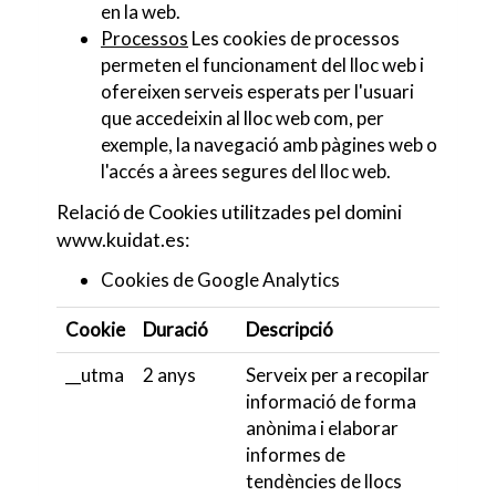
en la web.
Processos
Les cookies de processos
permeten el funcionament del lloc web i
ofereixen serveis esperats per l'usuari
que accedeixin al lloc web com, per
exemple, la navegació amb pàgines web o
l'accés a àrees segures del lloc web.
Relació de Cookies utilitzades pel domini
www.kuidat.es
:
Cookies de Google Analytics
Cookie
Duració
Descripció
__utma
2 anys
Serveix per a recopilar
informació de forma
anònima i elaborar
informes de
tendències de llocs