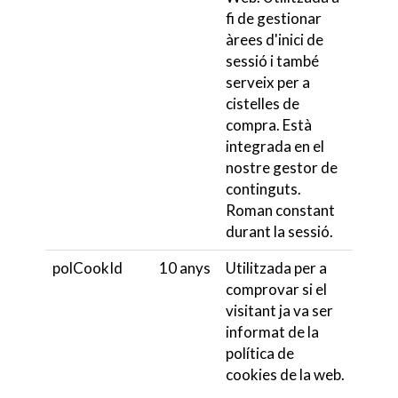
fi de gestionar
àrees d'inici de
sessió i també
serveix per a
cistelles de
compra. Està
integrada en el
nostre gestor de
continguts.
Roman constant
durant la sessió.
polCookId
10 anys
Utilitzada per a
comprovar si el
visitant ja va ser
informat de la
política de
cookies de la web.