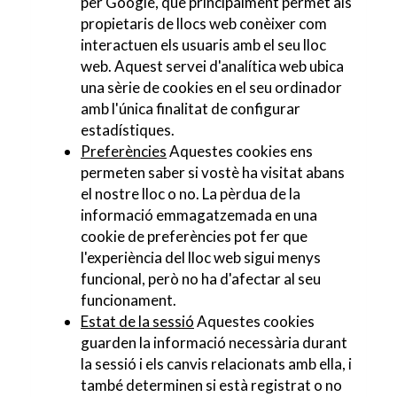
per Google, que principalment permet als
propietaris de llocs web conèixer com
interactuen els usuaris amb el seu lloc
web. Aquest servei d'analítica web ubica
una sèrie de cookies en el seu ordinador
amb l'única finalitat de configurar
estadístiques.
Preferències
Aquestes cookies ens
permeten saber si vostè ha visitat abans
el nostre lloc o no. La pèrdua de la
informació emmagatzemada en una
cookie de preferències pot fer que
l'experiència del lloc web sigui menys
funcional, però no ha d'afectar al seu
funcionament.
Estat de la sessió
Aquestes cookies
guarden la informació necessària durant
la sessió i els canvis relacionats amb ella, i
també determinen si està registrat o no