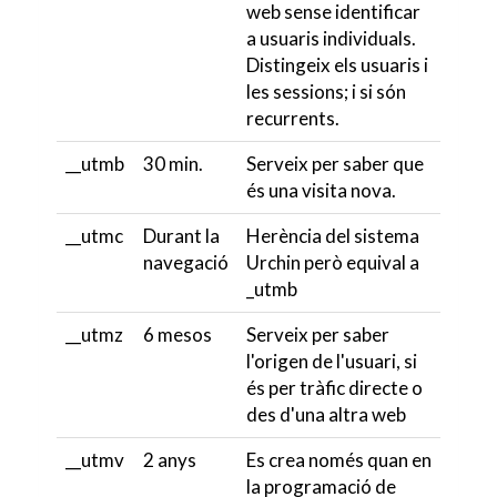
web sense identificar
a usuaris individuals.
Distingeix els usuaris i
les sessions; i si són
recurrents.
__utmb
30 min.
Serveix per saber que
és una visita nova.
__utmc
Durant la
Herència del sistema
navegació
Urchin però equival a
_utmb
__utmz
6 mesos
Serveix per saber
l'origen de l'usuari, si
és per tràfic directe o
des d'una altra web
__utmv
2 anys
Es crea només quan en
la programació de