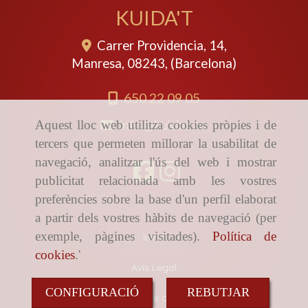
KUIDA'T
Carrer Providencia, 14,
Manresa
,
08243
,
(Barcelona)
650 22 09 05
info
kuidat.es
Aquest lloc web utilitza cookies pròpies i de
tercers que permeten millorar la usabilitat de
navegació, analitzar l'ús del web i mostrar
publicitat relacionada amb les vostres
preferències sobre la base d'un perfil elaborat
a partir dels vostres hàbits de navegació (per
exemple, pàgines visitades).
Política de
Inicio
cookies
.'
Avís Legal
CONFIGURACIÓ
REBUTJAR
Política de cookies