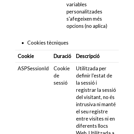
variables
personalitzades
s'afegeixen més
opcions (no aplica)
Cookies tècniques
Cookie
Duració
Descripció
ASPSessionId
Cookie
Utilitzada per
de
definir l'estat de
sessió
la sessió i
registrar la sessió
del visitant, no és
intrusiva ni manté
el seu registre
entre visites ni en
diferents llocs
Web. Utilitzada a