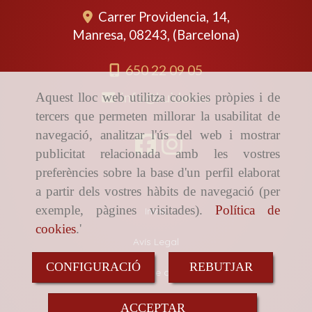
Carrer Providencia, 14,
Manresa
,
08243
,
(Barcelona)
650 22 09 05
info
kuidat.es
Aquest lloc web utilitza cookies pròpies i de
tercers que permeten millorar la usabilitat de
navegació, analitzar l'ús del web i mostrar
publicitat relacionada amb les vostres
preferències sobre la base d'un perfil elaborat
a partir dels vostres hàbits de navegació (per
exemple, pàgines visitades).
Política de
Inicio
cookies
.'
Avís Legal
CONFIGURACIÓ
REBUTJAR
Política de cookies
Política de Privacitat
ACCEPTAR